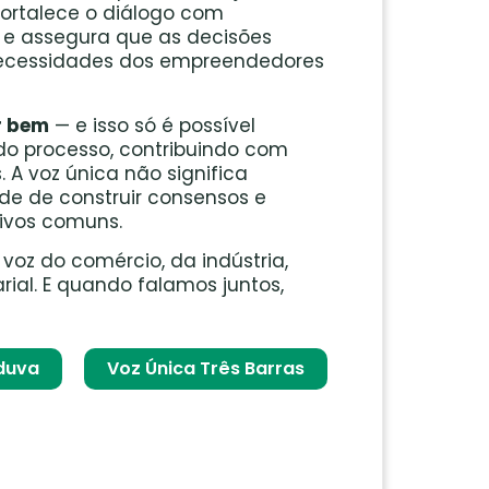
fortalece o diálogo com
s e assegura que as decisões
 necessidades dos empreendedores
r bem
— e isso só é possível
do processo, contribuindo com
 A voz única não significa
de de construir consensos e
tivos comuns.
a voz do comércio, da indústria,
ial. E quando falamos juntos,
duva
Voz Única Três Barras