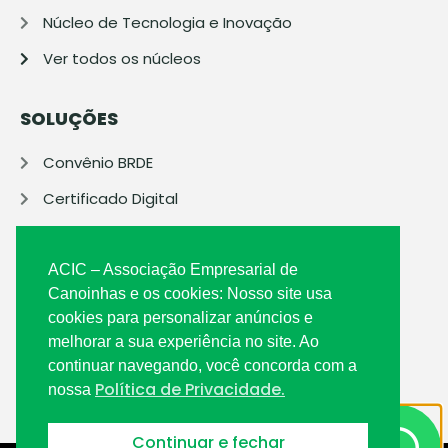
Núcleo de Tecnologia e Inovação
Ver todos os núcleos
SOLUÇÕES
Convênio BRDE
Certificado Digital
EmpregACIC
Boa Vista SCPC
ACIC – Associação Empresarial de
Canoinhas e os cookies: Nosso site usa
Printe
cookies para personalizar anúncios e
Protesto Expresso
melhorar a sua experiência no site. Ao
continuar navegando, você concorda com a
Unimed
Política de Privacidade.
nossa
Ver todas as soluções
Continuar e fechar